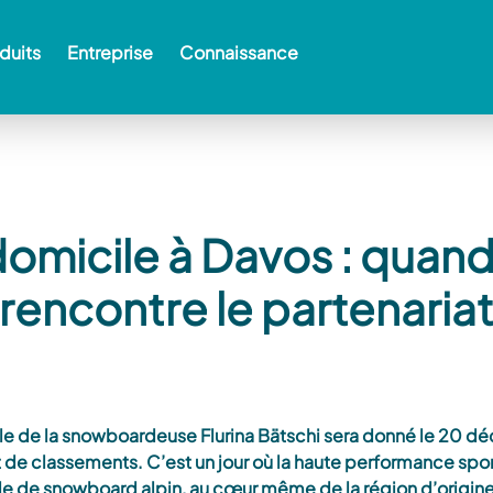
duits
Entreprise
Connaissance
omicile à Davos : quand
rencontre le partenaria
le de la snowboardeuse Flurina Bätschi sera donné le 20 dé
 de classements. C’est un jour où la haute performance spor
de de snowboard alpin, au cœur même de la région d’origine