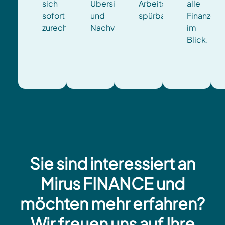
sich
Übersicht
Arbeitsaufwand
alle
sofort
und
spürbar.
Finanzdat
zurecht.
Nachvollziehbarkeit.
im
Blick.
Sie sind interessiert an
Mirus FINANCE und
möchten mehr erfahren?
Wir freuen uns auf Ihre