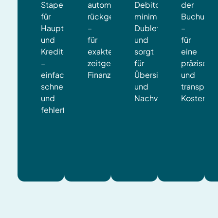
Stapelbuchungen
automatisch
Debitoren
der
für
rückgebucht
minimiert
Buchung
Haupt-
–
Dubletten
–
und
für
und
für
Kreditorenbuchungen
exakte,
sorgt
eine
–
zeitgerechte
für
präzise
einfach,
Finanzdaten.
Übersicht
und
schnell
und
transpare
und
Nachvollziehbarkeit.
Kostenkon
fehlerfrei.