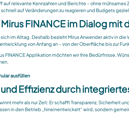
riff auf relevante Kennzahlen und Berichte – ohne mühsame
m schnell auf Veränderungen zu reagieren und Budgets gezielt
Mirus FINANCE im Dialog mit d
 sich im Alltag. Deshalb bezieht Mirus Anwender aktiv in di
ntwicklung von Anfang an – von der Oberfläche bis zur Funk
us FINANCE Applikation möchten wir Ihre Bedürfnisse, Wü
hen.
ular ausfüllen
z und Effizienz durch integrie
innt mehr als nur Zeit: Er schafft Transparenz, Sicherheit u
ssen in den Betrieb „hineinentwickelt“ wird, sondern gemei