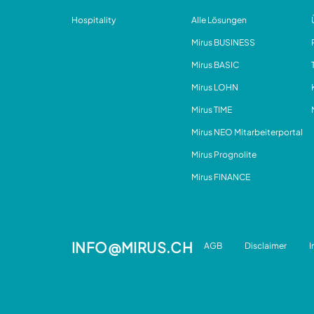
Hospitality
Alle Lösungen
Mirus BUSINESS
Mirus BASIC
Mirus LOHN
Mirus TIME
Mirus NEO Mitarbeiterportal
Mirus Prognolite
Mirus FINANCE
INFO@MIRUS.CH
AGB
Disclaimer